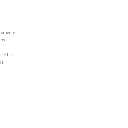
rtemente
tos
que ha
del