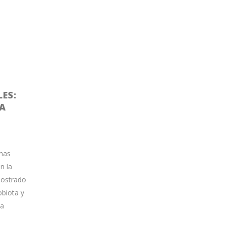
ES:
LA
chas
n la
 mostrado
obiota y
la