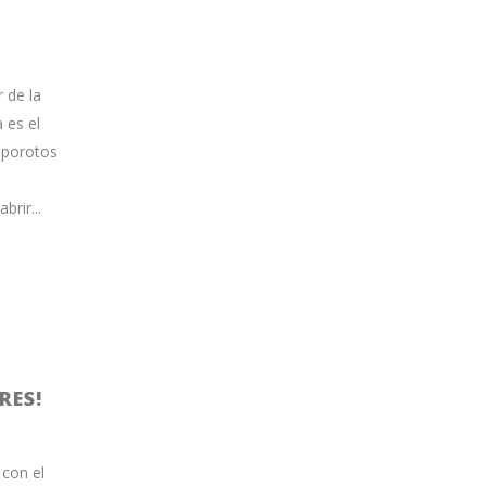
 de la
 es el
s porotos
rir...
RES!
 con el