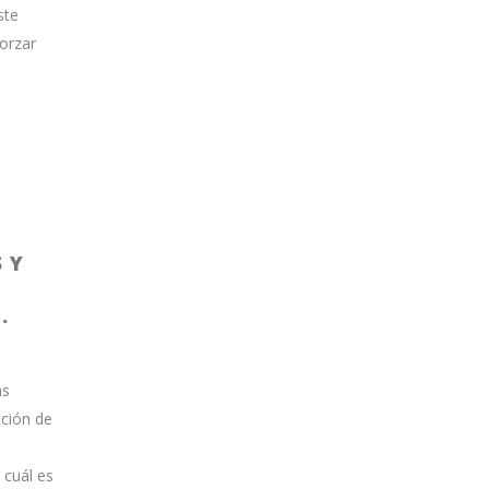
ste
forzar
 Y
.
ás
cción de
 cuál es