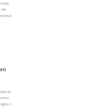
ocida,
 del
aumentar
.
SMO
egada de
parnos
tagios o