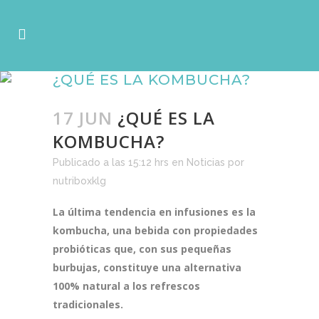
¿QUÉ ES LA KOMBUCHA?
17 JUN
¿QUÉ ES LA
KOMBUCHA?
Publicado a las 15:12 hrs
en
Noticias
por
nutriboxklg
La última tendencia en infusiones es la
kombucha, una bebida con propiedades
probióticas que, con sus pequeñas
burbujas, constituye una alternativa
100% natural a los refrescos
tradicionales.