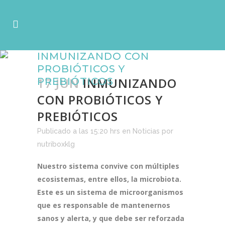
INMUNIZANDO CON
PROBIÓTICOS Y
17 JUN
INMUNIZANDO
PREBIÓTICOS
CON PROBIÓTICOS Y
PREBIÓTICOS
Publicado a las 15:20 hrs
en
Noticias
por
nutriboxklg
Nuestro sistema convive con múltiples
ecosistemas, entre ellos, la microbiota.
Este es un sistema de microorganismos
que es responsable de mantenernos
sanos y alerta, y que debe ser reforzada